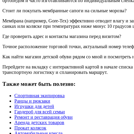
ортопедом и часто изготавливаются по индивидуальным слепк
Стоит ли покупать мембранные сапоги на сильные морозы?
Мембрана (например, Gore-Tex) эффективно отводит влагу и з
санках или коляске при температурах ниже минус 10 градусов 
Где проверить адрес и контакты магазина перед визитом?
Точное расположение торговой точки, актуальный номер телеф
Как найти магазин детской обуви рядом со мной и посмотреть н
Перейдите на вкладку с интерактивной картой в начале списк
транспортную логистику и спланировать маршрут.
Также может быть полезно:
Спортивная экипировка
Ранцы и рюкзаки
Игрушки для детей
Гардероб для всей семьи
Ремонт и реставрация обуви
Аренда детских товаров
Прокат колясок
Автомобильные кресла