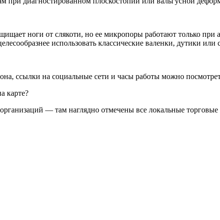
ам при диагностированном плоскостопии или вальгусной дефор
ащищает ноги от слякоти, но ее микропоры работают только при
целесообразнее использовать классические валенки, дутики или 
она, ссылки на социальные сети и часы работы можно посмотрет
а карте?
а организаций — там наглядно отмечены все локальные торговы