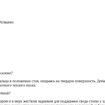
 Атяшево
 салоне?
льца в положении стоя, опираясь на твердую поверхность. Добав
отного теплого носка.
чебной?
ом и в меру жестким задником для поддержки свода стопы у з