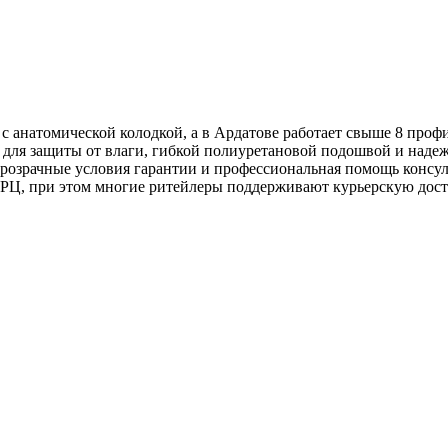
 с анатомической колодкой, а в Ардатове работает свыше 8 про
 для защиты от влаги, гибкой полиуретановой подошвой и над
розрачные условия гарантии и профессиональная помощь консул
ТРЦ, при этом многие ритейлеры поддерживают курьерскую дос