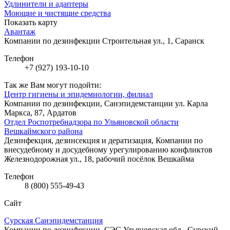
Удлинители и адаптеры
Моющие и чистящие средства
Показать карту
Авантаж
Компании по дезинфекции
Строительная ул., 1, Саранск
Телефон
+7 (927) 193-10-10
Так же Вам могут подойти:
Центр гигиены и эпидемиологии, филиал
Компании по дезинфекции, Санэпидемстанции
ул. Карла
Маркса, 87, Ардатов
Отдел Роспотребнадзора по Ульяновской области
Вешкаймского района
Дезинфекция, дезинсекция и дератизация, Компании по
внесудебному и досудебному урегулированию конфликтов
Железнодорожная ул., 18, рабочий посёлок Вешкайма
Телефон
8 (800) 555-49-43
Сайт
Сурская Санэпидемстанция
Компании по дезинфекции, СЭС
Ульяновская обл., Сурский