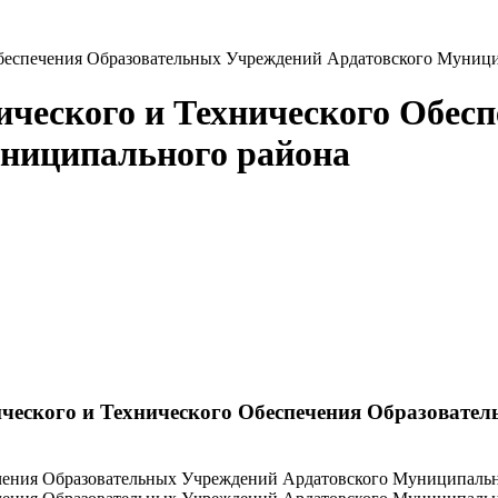
беспечения Образовательных Учреждений Ардатовского Муници
ческого и Технического Обес
ниципального района
еского и Технического Обеспечения Образовате
ения Образовательных Учреждений Ардатовского Муниципально