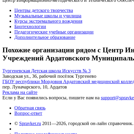
Центр Информационно-методического и Технического Обеспе
Центры детского творчества
Музыкальные школы и училища
Курсы экстремального вождения
Биотехнологии
Педагогические учебные организации
Дополнительное образование
Похожие организации рядом с Центр И
Учреждений Ардатовского Муниципаль
Тургеневская Детская школа Искусств № 3
Заводская ул., 36, рабочий посёлок Тургенево
ГБОУ республики Мордовия Ардатовский медицинский колле
пер. Луначарского, 10, Ардатов
Реклама на сайте
Если у Вас появились вопросы, пишите нам на
support@spravke
Обратная связь
Вопрос-ответ
©
Spravker.ru
2011—2026, городской он-лайн справочник.