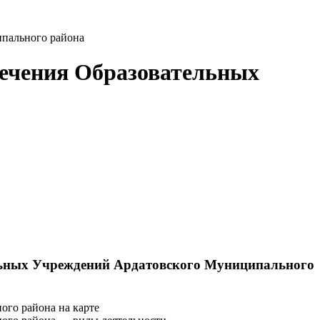
пального района
печения Образовательных
льных Учреждений Ардатовского Муниципального
го района на карте