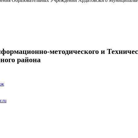
чения Образовательных Учреждений Ардатовского Муниципальн
нформационно-методического и Техниче
ного района
дж
r.ru