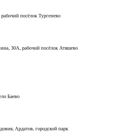
4, рабочий посёлок Тургенево
нина, 30А, рабочий посёлок Атяшево
село Баево
овия, Ардатов, городской парк