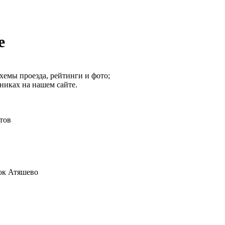
е
хемы проезда, рейтинги и фото;
никах на нашем сайте.
атов
лок Атяшево