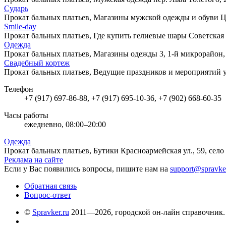
Сударь
Прокат бальных платьев, Магазины мужской одежды и обуви
Ц
Smile-day
Прокат бальных платьев, Где купить гелиевые шары
Советская 
Одежда
Прокат бальных платьев, Магазины одежды
3, 1-й микрорайон
Свадебный кортеж
Прокат бальных платьев, Ведущие праздников и мероприятий
Телефон
+7 (917) 697-86-88, +7 (917) 695-10-36, +7 (902) 668-60-35
Часы работы
ежедневно, 08:00–20:00
Одежда
Прокат бальных платьев, Бутики
Красноармейская ул., 59, сел
Реклама на сайте
Если у Вас появились вопросы, пишите нам на
support@spravke
Обратная связь
Вопрос-ответ
©
Spravker.ru
2011—2026, городской он-лайн справочник.