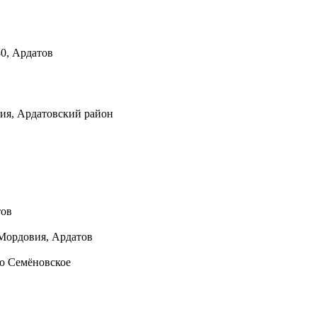
80, Ардатов
ия, Ардатовский район
тов
Мордовия, Ардатов
ело Семёновское