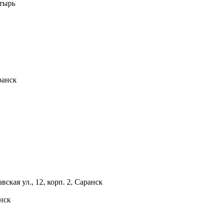
атырь
ранск
вская ул., 12, корп. 2, Саранск
анск