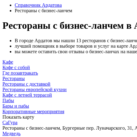
Справочник Ардатова
Рестораны с бизнес-ланчем
Рестораны с бизнес-ланчем в 
В городе Ардатов мы нашли 13 ресторанов с бизнес-ланч
лучший помощник в выборе товаров и услуг на карте Ард
вы можете оставить свои отзывы о бизнес-ланчах на наше
Кафе
Кофе с собой
Где позавтракать
Рестораны
Рестораны с доставкой
Рестораны европейской кухни
Кафе с летней террасой
Пабы
Бары и пабы
Корпоративные мероприятия
Показать карту
СаГура
Рестораны с бизнес-ланчем, Бургерные
пер. Луначарского, 31, 
Медведь