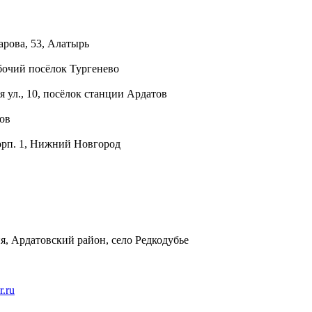
арова, 53, Алатырь
абочий посёлок Тургенево
 ул., 10, посёлок станции Ардатов
тов
корп. 1, Нижний Новгород
, Ардатовский район, село Редкодубье
r.ru