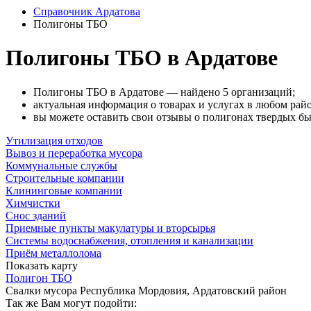
Справочник Ардатова
Полигоны ТБО
Полигоны ТБО в Ардатове
Полигоны ТБО в Ардатове — найдено 5 организаций;
актуальная информация о товарах и услугах в любом рай
вы можете оставить свои отзывы о полигонах твердых быт
Утилизация отходов
Вывоз и переработка мусора
Коммунальные службы
Строительные компании
Клининговые компании
Химчистки
Снос зданий
Приемные пункты макулатуры и вторсырья
Системы водоснабжения, отопления и канализации
Приём металлолома
Показать карту
Полигон ТБО
Свалки мусора
Республика Мордовия, Ардатовский район
Так же Вам могут подойти: